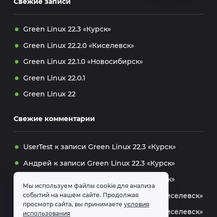
Свежие записи
Green Linux 22.3 «Курск»
Green Linux 22.2.0 «Киселевск»
Green Linux 22.1.0 «Новосибирск»
Green Linux 22.0.1
Green Linux 22
Свежие комментарии
UserTest
к записи
Green Linux 22.3 «Курск»
Андрей
к записи
Green Linux 22.3 «Курск»
Андрей
к записи
Green Linux 22.3 «Курск»
Мы используем файлы cookie для анализа
dolmatov
к записи
Green Linux 22.2.0 «Киселевск»
событий на нашем сайте. Продолжая
просмотр сайта, вы принимаете
условия
Дмитрий
к записи
Green Linux 22.2.0 «Киселевск»
использования