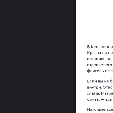
В больнично
Крыша на нем
остались од
отделяет его
флигель име
Если вы не б
внутри. Отво
хлама. Матра
обувь, — вся
На хламе все