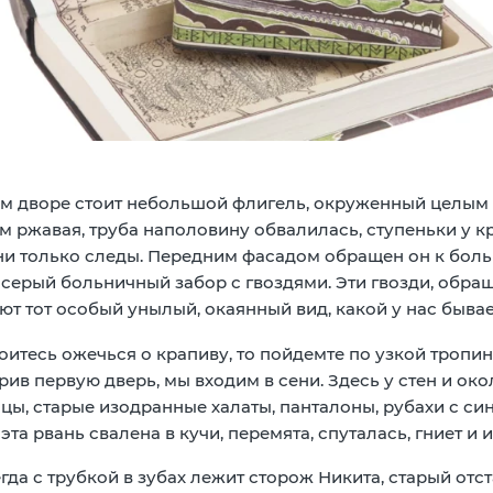
м дворе стоит небольшой флигель, окруженный целым 
 ржавая, труба наполовину обвалилась, ступеньки у кр
ни только следы. Передним фасадом обращен он к больн
 серый больничный забор с гвоздями. Эти гвозди, обра
ют тот особый унылый, окаянный вид, какой у нас быва
оитесь ожечься о крапиву, то пойдемте по узкой тропин
рив первую дверь, мы входим в сени. Здесь у стен и о
цы, старые изодранные халаты, панталоны, рубахи с си
 эта рвань свалена в кучи, перемята, спуталась, гниет и
гда с трубкой в зубах лежит сторож Никита, старый от