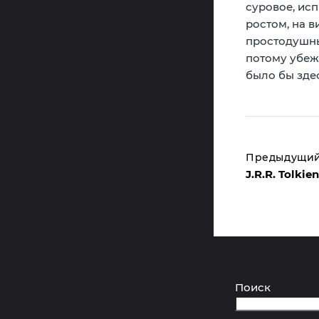
суровое, ис
ростом, на в
простодушны
потому убеж
было бы зде
Предыдущий
J.R.R. Tolkie
Поиск