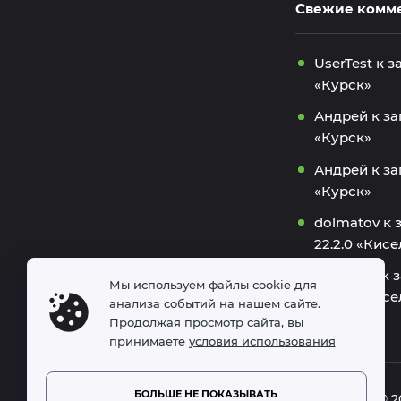
Свежие комм
UserTest
к з
«Курск»
Андрей
к з
«Курск»
Андрей
к з
«Курск»
dolmatov
к 
22.2.0 «Кис
Дмитрий
к 
Мы используем файлы cookie для
22.2.0 «Кис
анализа событий на нашем сайте.
Продолжая просмотр сайта, вы
принимаете
условия использования
БОЛЬШЕ НЕ ПОКАЗЫВАТЬ
Green Linux © 2