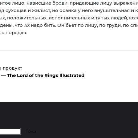
питое лицо, нависшие брови, придающие лицу выражение
ид сухощав и жилист, но осанка у него внушительная и
х, положительных, исполнительных и тупых людей, кот
дены, что
их
надо бить. Он бьет по лицу, по груди, по спи
сь порядка.
 продукт
n — The Lord of the Rings Illustrated
Поиск