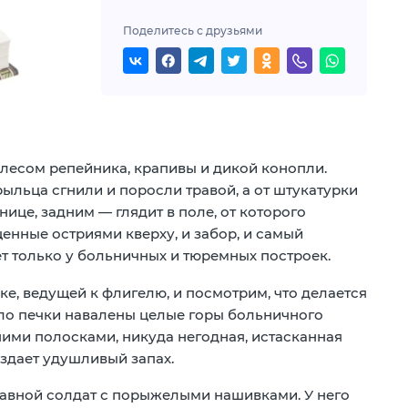
Поделитесь с друзьями
лесом репейника, крапивы и дикой конопли.
ыльца сгнили и поросли травой, а от штукатурки
ице, задним — глядит в поле, от которого
щенные остриями кверху, и забор, и самый
ет только у больничных и тюремных построек.
ке, ведущей к флигелю, и посмотрим, что делается
коло печки навалены целые горы больничного
ними полосками, никуда негодная, истасканная
 издает удушливый запах.
ставной солдат с порыжелыми нашивками. У него