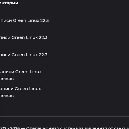
ентарии
аписи
Green Linux 22.3
аписи
Green Linux 22.3
аписи
Green Linux 22.3
записи
Green Linux
елевск»
записи
Green Linux
елевск»
022 -
2026
—
Операционная система защищённая от санкц