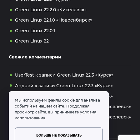
Green Linux 22.2.0 «Киселевск»
Green Linux 22.1.0 «Новосибирск»
Green Linux 22.0.1
Green Linux 22
Свежие комментарии
UserTest
к записи
Green Linux 22.3 «Курск»
Андрей
к записи
Green Linux 22.3 «Курск»
Андрей
к записи
Green Linux 22.3 «Курск»
Мы используем файлы cookie для анализа
dolmatov
к записи
Green Linux 22.2.0 «Киселевск»
событий на нашем сайте. Продолжая
просмотр сайта, вы принимаете
условия
Дмитрий
к записи
Green Linux 22.2.0 «Киселевск»
использования
БОЛЬШЕ НЕ ПОКАЗЫВАТЬ