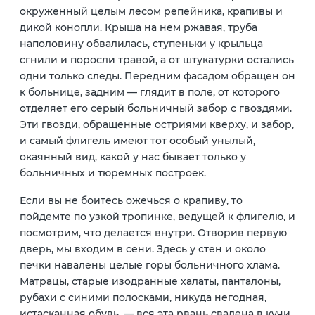
окруженный целым лесом репейника, крапивы и
дикой конопли. Крыша на нем ржавая, труба
наполовину обвалилась, ступеньки у крыльца
сгнили и поросли травой, а от штукатурки остались
одни только следы. Передним фасадом обращен он
к больнице, задним — глядит в поле, от которого
отделяет его серый больничный забор с гвоздями.
Эти гвозди, обращенные остриями кверху, и забор,
и самый флигель имеют тот особый унылый,
окаянный вид, какой у нас бывает только у
больничных и тюремных построек.
Если вы не боитесь ожечься о крапиву, то
пойдемте по узкой тропинке, ведущей к флигелю, и
посмотрим, что делается внутри. Отворив первую
дверь, мы входим в сени. Здесь у стен и около
печки навалены целые горы больничного хлама.
Матрацы, старые изодранные халаты, панталоны,
рубахи с синими полосками, никуда негодная,
истасканная обувь, — вся эта рвань свалена в кучи,